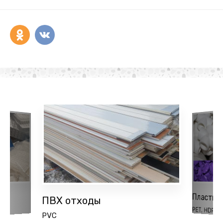
Пластик
ПВХ отходы
PET, HDPE, 
PVC