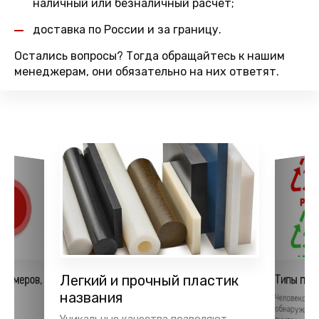
наличный или безналичный расчет;
доставка по России и за границу.
Остались вопросы? Тогда обращайтесь к нашим
менеджерам, они обязательно на них ответят.
лимеров,
Легкий и прочный пластик
Типы пла
ья
названия
Человеком,
обнаружил пл
тки