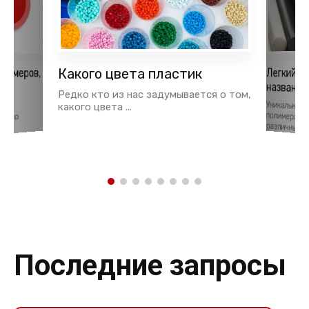
лимеров,
Какого цвета пластик
Легкий и
названия
ья
Редко кто из нас задумывается о том,
Уникальные
полимерам
тки
какого цвета ...
давно
различных об
Последние запросы