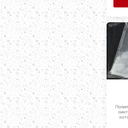
Полип
синт
кот