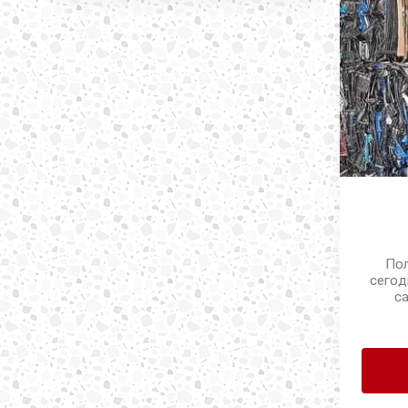
По
сегод
с