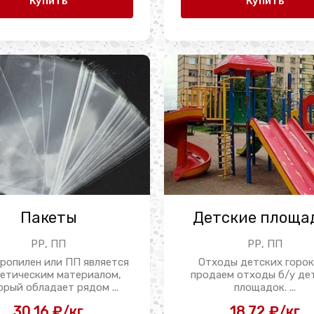
Купить
Купить
Пакеты
Детские площа
РР, ПП
РР, ПП
ропилен или ПП является
Отходы детских горо
етическим материалом,
продаем отходы б/у де
орый обладает рядом ...
площадок. ...
30.16 ₽/кг
18.72 ₽/кг