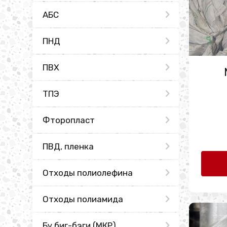
АБС
ПНД
ПВХ
ТПЭ
Фторопласт
ПВД, пленка
Отходы полиолефина
Отходы полиамида
Бу биг-бэги (МКР)