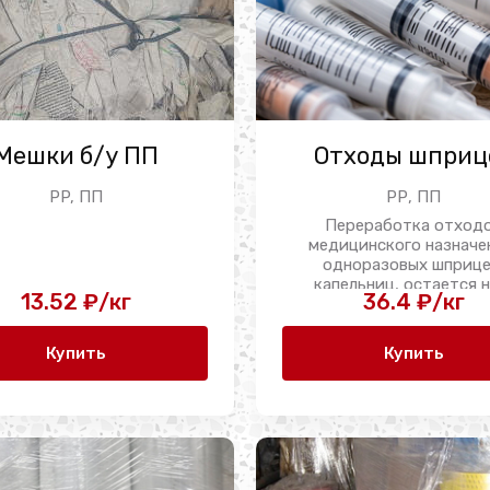
Мешки б/у ПП
Отходы шприц
PP, ПП
РР, ПП
Переработка отход
медицинского назначе
одноразовых шприце
капельниц, остается на
13.52 ₽/кг
36.4 ₽/кг
Купить
Купить