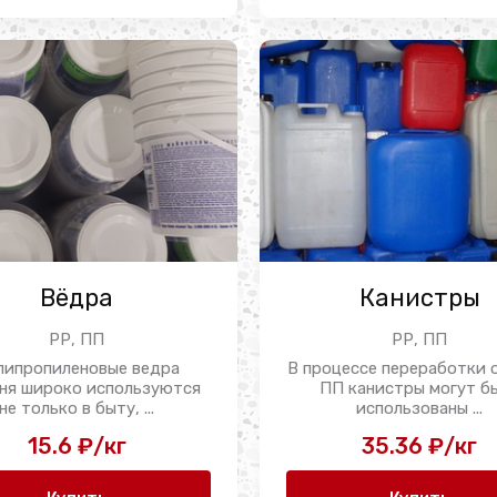
Вёдра
Канистры
РР, ПП
РР, ПП
липропиленовые ведра
В процессе переработки
ня широко используются
ПП канистры могут б
не только в быту, ...
использованы ...
15.6 ₽/кг
35.36 ₽/кг