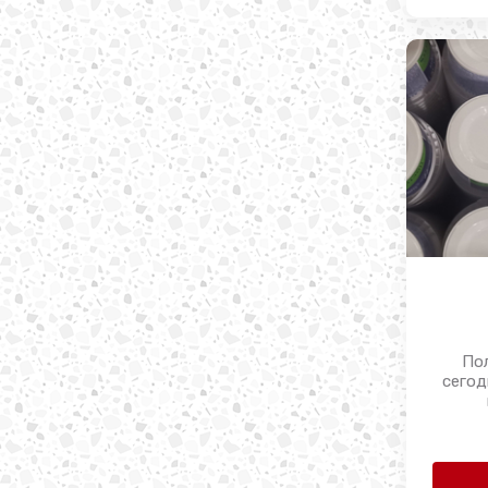
По
сегод