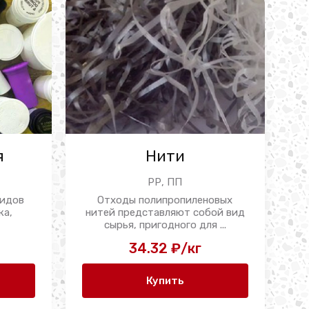
я
Нити
РР, ПП
видов
Отходы полипропиленовых
ка,
нитей представляют собой вид
сырья, пригодного для ...
34.32 ₽/кг
Купить