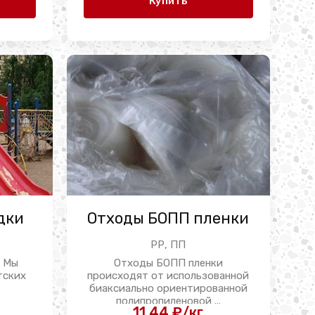
Купить
дки
Отходы БОПП пленки
РР, ПП
к Мы
Отходы БОПП пленки
тских
происходят от использованной
биаксиально ориентированной
полипропиленовой ...
11.44 ₽/кг