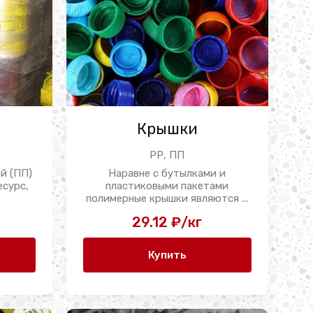
Крышки
РР, ПП
й (ПП)
Наравне с бутылками и
есурс,
пластиковыми пакетами
полимерные крышки являются ...
29.12 ₽/кг
Купить