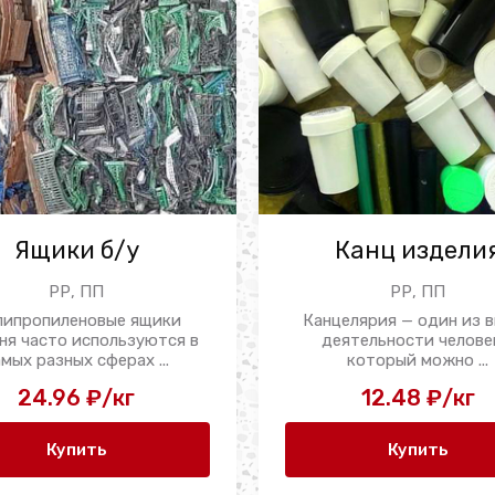
Ящики б/у
Канц издели
РР, ПП
РР, ПП
липропиленовые ящики
Канцелярия — один из 
ня часто используются в
деятельности челове
амых разных сферах ...
который можно ...
24.96 ₽/кг
12.48 ₽/кг
Купить
Купить