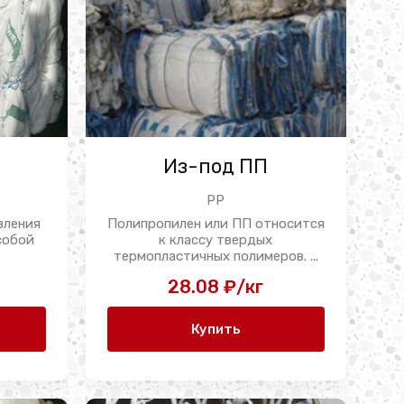
Из-под ПП
PP
вления
Полипропилен или ПП относится
собой
к классу твердых
термопластичных полимеров. ...
28.08 ₽/кг
Купить