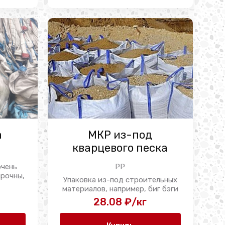
а
МКР из-под
кварцевого песка
очень
PP
прочны,
Упаковка из-под строительных
материалов, например, биг бэги
из-под кварцевого ...
28.08 ₽/кг