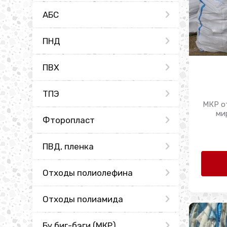
АБС
ПНД
ПВХ
ТПЭ
МКР о
ми
Фторопласт
ПВД, пленка
Отходы полиолефина
Отходы полиамида
Бу биг-бэги (МКР)