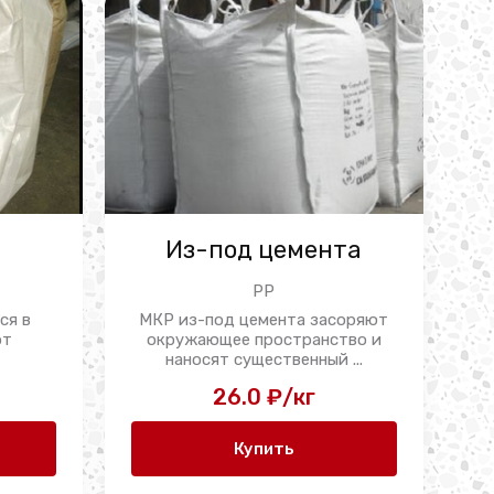
Из-под цемента
PP
ся в
МКР из-под цемента засоряют
от
окружающее пространство и
наносят существенный ...
26.0 ₽/кг
Купить