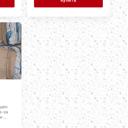
Купить
ашел
з-за
...