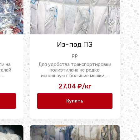
Из-под ПЭ
PP
ли на
Для удобства транспортировки
телей
полиэтилена не редко
...
используют большие мешки ...
27.04 ₽/кг
Купить