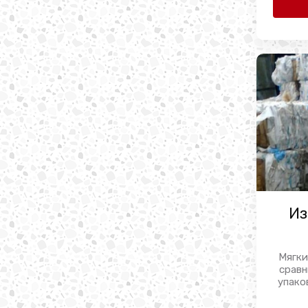
Из
Мягки
сравн
упаков