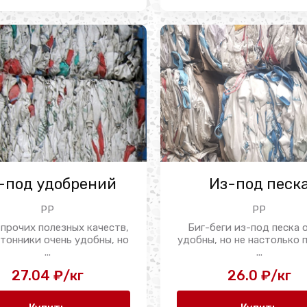
-под удобрений
Из-под песк
PP
PP
прочих полезных качеств,
Биг-беги из-под песка 
тонники очень удобны, но
удобны, но не настолько 
...
...
27.04 ₽/кг
26.0 ₽/кг