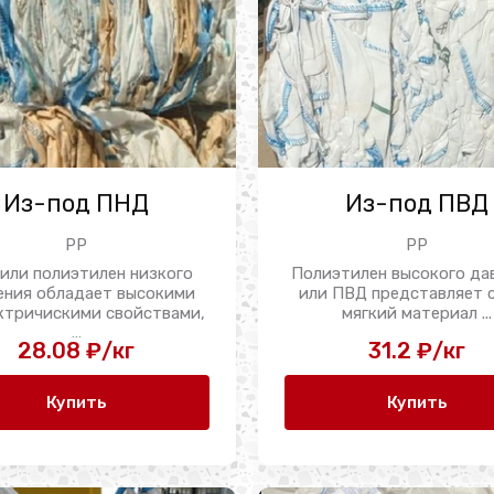
Из-под ПНД
Из-под ПВД
PP
PP
или полиэтилен низкого
Полиэтилен высокого да
ения обладает высокими
или ПВД представляет 
ктричискими свойствами,
мягкий материал ...
...
28.08 ₽/кг
31.2 ₽/кг
Купить
Купить