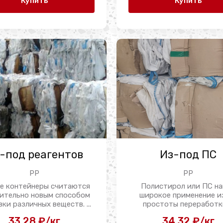
Купить
Купить
-под реагентов
Из-под ПС
PP
PP
е контейнеры считаются
Полистирол или ПС н
ительно новым способом
широкое применение и
ки различных веществ. ...
простоты переработки 
33.28 ₽/кг
34.32 ₽/кг